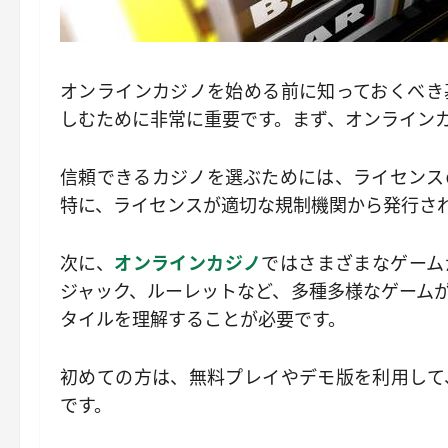
オンラインカジノを始める前に知っておくべき
しむために非常に重要です。まず、オンライン
信頼できるカジノを選ぶためには、ライセンス
特に、ライセンスが適切な規制機関から発行さ
次に、
オンラインカジノ
ではさまざまなゲーム
ジャック、ルーレットなど、多種多様なゲーム
タイルを理解することが必要です。
初めての方は、無料プレイやデモ版を利用して
です。