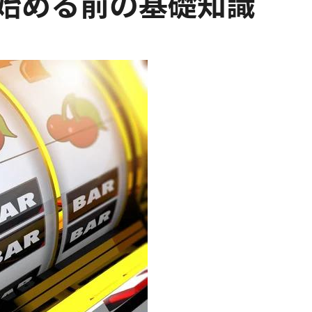
始める前の基礎知識