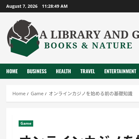
Skip
August 7, 2026
11:28:50 AM
to
content
HOME
BUSINESS
HEALTH
TRAVEL
ENTERTAINMENT
Home
Game
オンラインカジノを始める前の基礎知識
Game