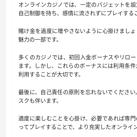
オンラインカジノでは、一定のバジェットを設
自己制御を持ち、感情に流されずにプレイする
賭け金を過度に増やさないように心掛けましょ
魅力の一部です。
多くのカジノでは、初回入金ボーナスやリロー
ます。しかし、これらのボーナスには利用条件
利用することが大切です。
最後に、自己責任の原則を忘れないでください
スクも伴います。
適度に楽しむことを心掛け、必要であれば専門
ってプレイすることで、より充実したオンライ