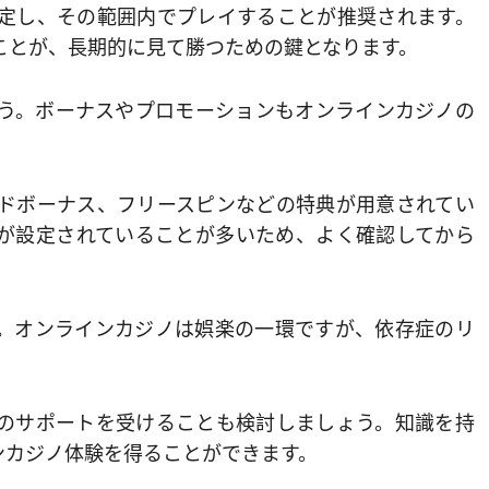
定し、その範囲内でプレイすることが推奨されます。
ことが、長期的に見て勝つための鍵となります。
う。ボーナスやプロモーションもオンラインカジノの
ドボーナス、フリースピンなどの特典が用意されてい
が設定されていることが多いため、よく確認してから
。オンラインカジノは娯楽の一環ですが、依存症のリ
のサポートを受けることも検討しましょう。知識を持
ンカジノ体験を得ることができます。