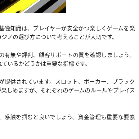
基礎知識は、プレイヤーが安全かつ楽しくゲームを楽
カジノの選び方について考えることが大切です。
の有無や評判、顧客サポートの質を確認しましょう。
れているかどうかは重要な指標です。
が提供されています。スロット、ポーカー、ブラック
が楽しめますが、それぞれのゲームのルールやプレイス
、感触を掴むと良いでしょう。資金管理も重要な要素