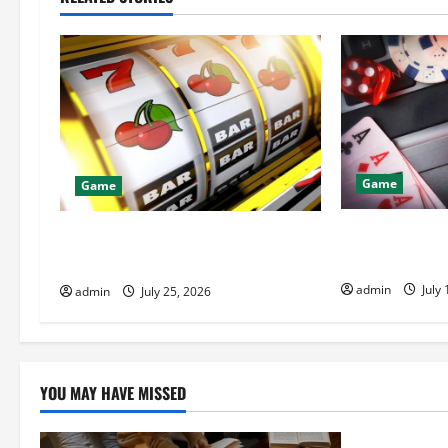
a
v
i
g
Game
Game
a
t
Comparing Pop
Understanding How a site de paris
Platforms
sportif Works
i
admin
July 
admin
July 25, 2026
o
n
YOU MAY HAVE MISSED