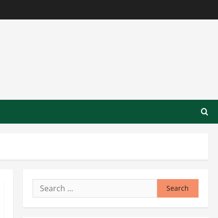
Search
for: