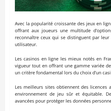
Avec la popularité croissante des jeux en lign
offrant aux joueurs une multitude d’option
reconnaître ceux qui se distinguent par leur 
utilisateur.
Les casinos en ligne les mieux notés en Fra
vigueur tout en offrant une gamme variée de 
un critère fondamental lors du choix d’un casi
Les meilleurs sites obtiennent des licences 
environnement de jeu sûr et équitable. De 
avancées pour protéger les données personnel