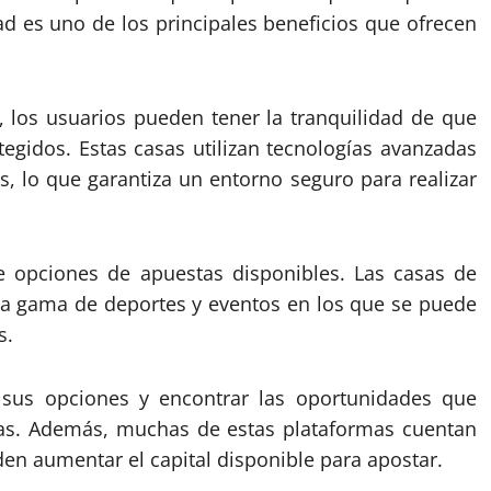
dad es uno de los principales beneficios que ofrecen
 los usuarios pueden tener la tranquilidad de que
tegidos. Estas casas utilizan tecnologías avanzadas
s, lo que garantiza un entorno seguro para realizar
 de opciones de apuestas disponibles. Las casas de
ia gama de deportes y eventos en los que se puede
s.
r sus opciones y encontrar las oportunidades que
gias. Además, muchas de estas plataformas cuentan
n aumentar el capital disponible para apostar.