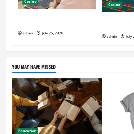
Casino
a
Casino
t
The Role of Cryptocurrency in
Experience No
Modern crypto casino Gaming
using Poker O
i
admin
July 25, 2026
admin
July 
o
n
YOU MAY HAVE MISSED
Education