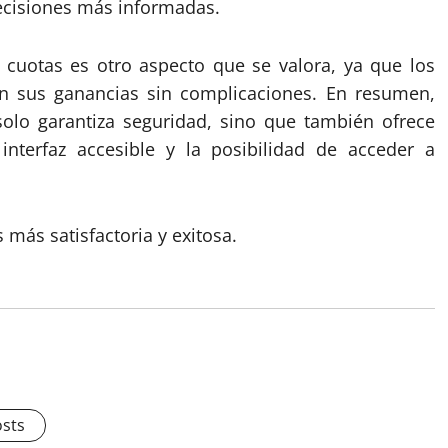
ecisiones más informadas.
 cuotas es otro aspecto que se valora, ya que los
án sus ganancias sin complicaciones. En resumen,
solo garantiza seguridad, sino que también ofrece
 interfaz accesible y la posibilidad de acceder a
 más satisfactoria y exitosa.
osts