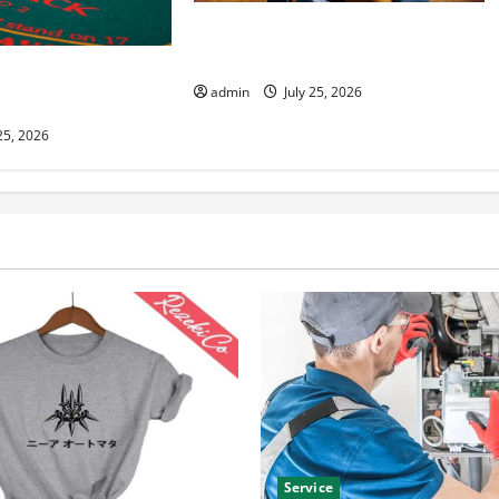
Maximize Every Win with Best
Crypto Casino Rewards
nstop Entertainment
admin
July 25, 2026
nline Casino Play
25, 2026
Service