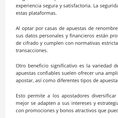
experiencia segura y satisfactoria. La seguri
estas plataformas.
Al optar por casas de apuestas de renombre,
sus datos personales y financieros están pro
de cifrado y cumplen con normativas estricta
transacciones.
Otro beneficio significativo es la variedad
apuestas confiables suelen ofrecer una ampl
apostar, así como diferentes tipos de apuesta
Esto permite a los apostadores diversifica
mejor se adapten a sus intereses y estrate
con promociones y bonos atractivos que puede