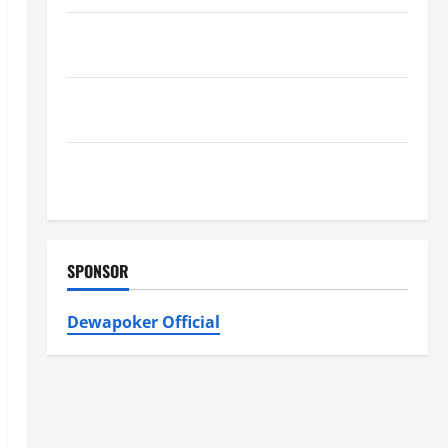
Furnace Repair Alexandria for Fast and Reliable
Heating Solutions
Best Kershaw HVAC Installation Solutions for Year
Round Comfort
Install Efficient Systems with Atticman Heating and
Air Conditioning, Insulation HVAC Installation
SPONSOR
Dewapoker Official