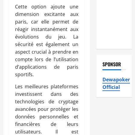
Heating and
Cette option ajoute une
Air
dimension excitante aux
Conditioning,
paris, car elle permet de
Insulation
réagir instantanément aux
HVAC
évolutions du jeu. La
Installation
sécurité est également un
aspect crucial à prendre en
compte lors de l’utilisation
SPONSOR
d’applications de paris
sportifs.
Dewapoker
Les meilleures plateformes
Official
investissent dans des
technologies de cryptage
avancées pour protéger les
données personnelles et
financières de leurs
utilisateurs. Il est