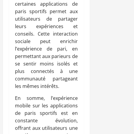
certaines applications de
paris sportifs permet aux
utilisateurs de partager
leurs expériences et
conseils. Cette interaction
sociale peut enrichir
l’expérience de pari, en
permettant aux parieurs de
se sentir moins isolés et
plus connectés à une
communauté partageant
les mêmes intérêts.
En somme, l’expérience
mobile sur les applications
de paris sportifs est en
constante évolution,
offrant aux utilisateurs une