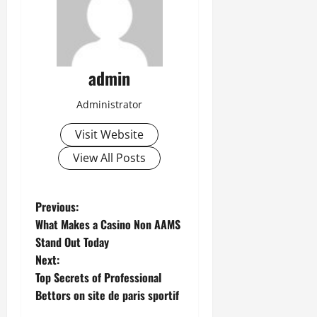
admin
Administrator
Visit Website
View All Posts
P
Previous:
What Makes a Casino Non AAMS
o
Stand Out Today
Next:
s
Top Secrets of Professional
t
Bettors on site de paris sportif