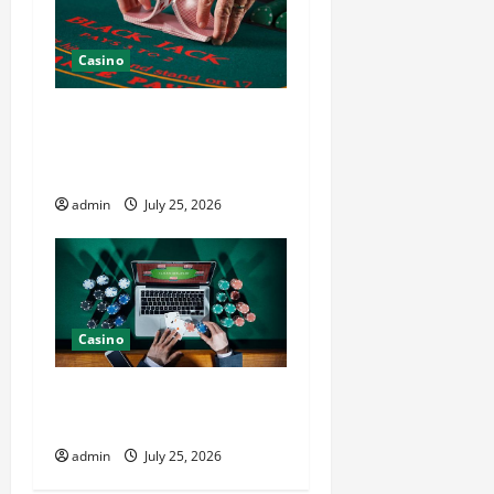
Casino
Experience Nonstop
Entertainment using Poker
Online Casino Play
admin
July 25, 2026
Casino
Maximize Every Win with
Best Crypto Casino Rewards
admin
July 25, 2026