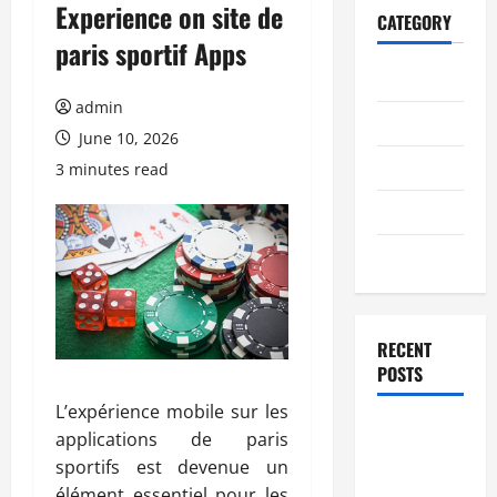
Experience on site de
CATEGORY
paris sportif Apps
Home
admin
Business
June 10, 2026
Health
3 minutes read
Travel
Entertainment
RECENT
POSTS
L’expérience mobile sur les
Student
applications de paris
Guide to
sportifs est devenue un
Modern
élément essentiel pour les