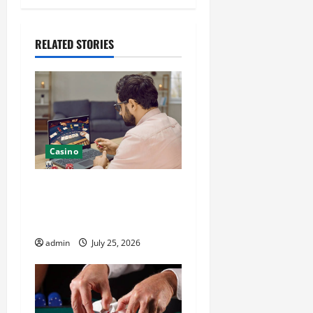
n
a
RELATED STORIES
v
i
g
a
Casino
t
The Role of Cryptocurrency
in Modern crypto casino
i
Gaming
o
admin
July 25, 2026
n