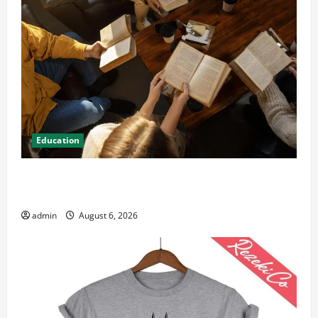
Education
Student Guide to Modern Advanced Accounting in
Canada 11th Edition with Practical Insights
admin
August 6, 2026