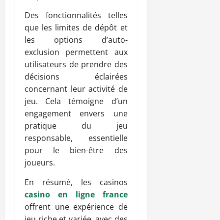
Des fonctionnalités telles
que les limites de dépôt et
les options d’auto-
exclusion permettent aux
utilisateurs de prendre des
décisions éclairées
concernant leur activité de
jeu. Cela témoigne d’un
engagement envers une
pratique du jeu
responsable, essentielle
pour le bien-être des
joueurs.
En résumé, les casinos
casino en ligne france
offrent une expérience de
jeu riche et variée, avec des