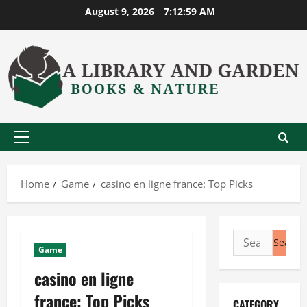
Skip
August 9, 2026
7:12:59 AM
to
content
Primary
Menu
Home
Game
casino en ligne france: Top Picks
Search
Game
for:
casino en ligne
france: Top Picks
CATEGORY