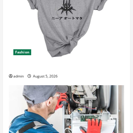
Fashion
Explore Epic NieR Automata Merch for Gaming Fans
admin
August 5, 2026