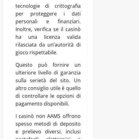
tecnologie di crittografia
per proteggere i dati
personali e finanziari.
Inoltre, verifica se il casinò
ha una licenza valida
rilasciata da un’autorità di
gioco rispettabile.
Questo può fornire un
ulteriore livello di garanzia
sulla serietà del sito. Un
altro consiglio utile è quello
di controllare le opzioni di
pagamento disponibili.
I casinò non AAMS offrono
spesso metodi di deposito
e prelievo diversi, inclusi