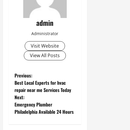
admin
Administrator
Visit Website
View All Posts
P
Previous:
Best Local Experts for hvac
o
repair near me Services Today
Next:
s
Emergency Plumber
t
Philadelphia Available 24 Hours
n