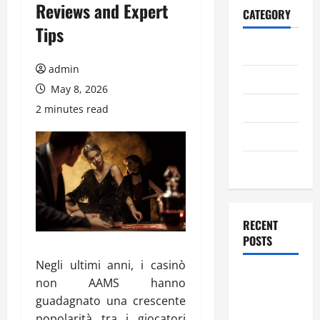
Reviews and Expert
CATEGORY
Tips
Home
admin
Business
May 8, 2026
Health
2 minutes read
Travel
Entertainment
RECENT
POSTS
Negli ultimi anni, i casinò
Student
non AAMS hanno
Guide to
guadagnato una crescente
Modern
popolarità tra i giocatori