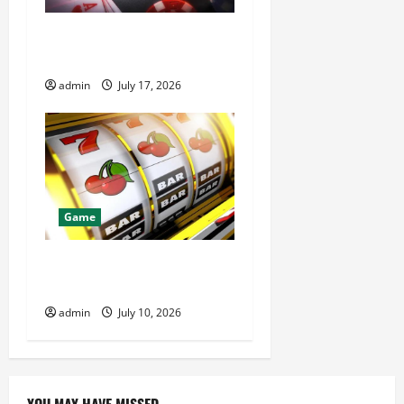
Comparing Popular casino
en ligne Platforms
admin
July 17, 2026
Game
Fast and Secure casino
crypto retrait instantané
admin
July 10, 2026
YOU MAY HAVE MISSED