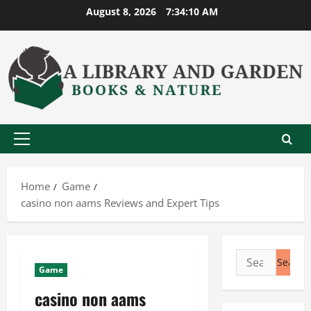
Skip
August 8, 2026
7:34:11 AM
to
content
Primary
Menu
Home
Game
casino non aams Reviews and Expert Tips
Search
Game
for:
casino non aams