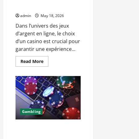
Meilleur casino en ligne avec
support client réactif
admin
May 18, 2026
Dans l’univers des jeux
d’argent en ligne, le choix
d’un casino est crucial pour
garantir une expérience...
Read
Read More
more
about
Meilleur
casino
en
ligne
avec
support
client
réactif
Gambling
Understanding Limits Behind
bookmaker sans limite de mise