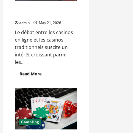
Why casino en ligne Appeals to
Modern Gamblers
admin
May 21, 2026
Le débat entre les casinos
en ligne et les casinos
traditionnels suscite un
intérêt croissant parmi
les...
Read
Read More
more
about
Why
casino
en
ligne
Appeals
to
Modern
Gamblers
Gambling