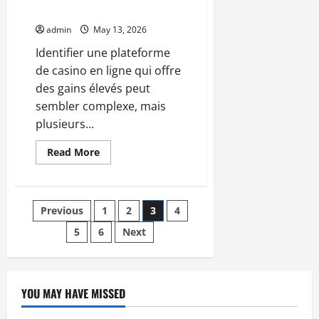
Platform
admin
May 13, 2026
Identifier une plateforme
de casino en ligne qui offre
des gains élevés peut
sembler complexe, mais
plusieurs...
Read
Read More
more
about
How
to
Identify
Posts
Previous
1
2
3
4
a
High-
Paying
5
6
Next
pagination
Casino
en
Ligne
le
Plus
Payant
YOU MAY HAVE MISSED
Platform