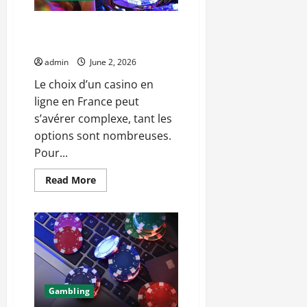
Les Astuces Pour Bien Choisir
Son Casino En Ligne France
admin
June 2, 2026
Le choix d’un casino en
ligne en France peut
s’avérer complexe, tant les
options sont nombreuses.
Pour...
Read
Read More
more
about
Les
Astuces
Pour
Bien
Choisir
Son
Casino
En
Ligne
Gambling
France