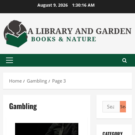
Skip
August 9, 2026
1:30:16 AM
to
content
Primary
Menu
Home
Gambling
Page 3
Gambling
Search
for:
CATEGORY