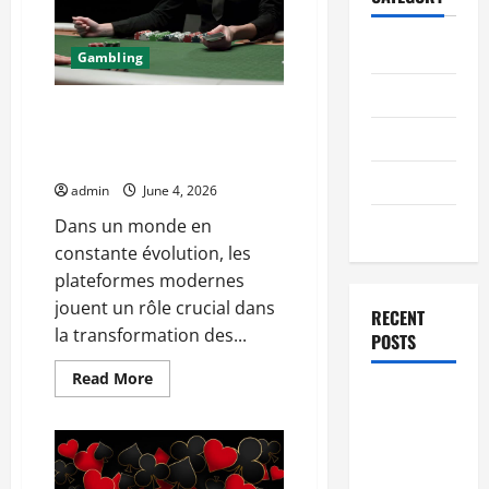
Home
Gambling
Business
Les plateformes modernes qui
deviennent des références du
Health
marché
Travel
admin
June 4, 2026
Entertainment
Dans un monde en
constante évolution, les
plateformes modernes
jouent un rôle crucial dans
RECENT
la transformation des...
POSTS
Read
Read More
more
Student
about
Guide to
Les
plateformes
Modern
modernes
qui
Advanced
deviennent