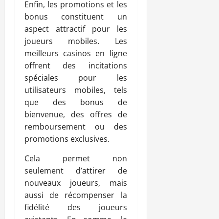
Enfin, les promotions et les
bonus constituent un
aspect attractif pour les
joueurs mobiles. Les
meilleurs casinos en ligne
offrent des incitations
spéciales pour les
utilisateurs mobiles, tels
que des bonus de
bienvenue, des offres de
remboursement ou des
promotions exclusives.
Cela permet non
seulement d’attirer de
nouveaux joueurs, mais
aussi de récompenser la
fidélité des joueurs