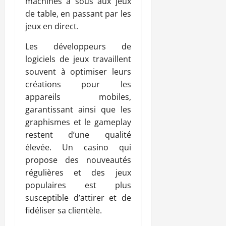
machines à sous aux jeux
de table, en passant par les
jeux en direct.
Les développeurs de
logiciels de jeux travaillent
souvent à optimiser leurs
créations pour les
appareils mobiles,
garantissant ainsi que les
graphismes et le gameplay
restent d’une qualité
élevée. Un casino qui
propose des nouveautés
régulières et des jeux
populaires est plus
susceptible d’attirer et de
fidéliser sa clientèle.