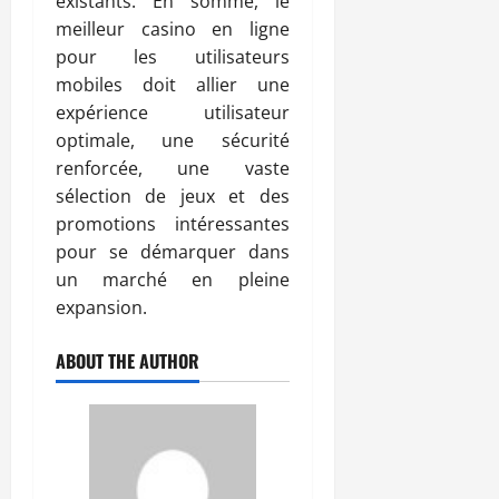
existants. En somme, le
meilleur casino en ligne
pour les utilisateurs
mobiles doit allier une
expérience utilisateur
optimale, une sécurité
renforcée, une vaste
sélection de jeux et des
promotions intéressantes
pour se démarquer dans
un marché en pleine
expansion.
ABOUT THE AUTHOR