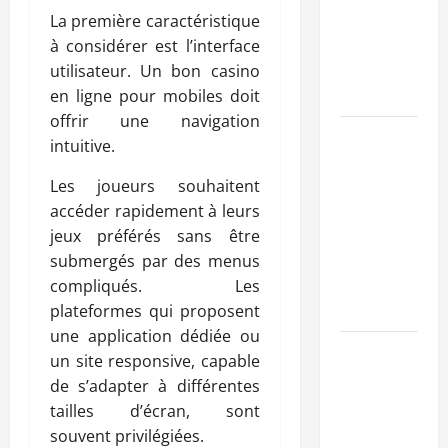
for Fast and
La première caractéristique
Reliable
à considérer est l’interface
Heating
utilisateur. Un bon casino
Solutions
en ligne pour mobiles doit
offrir une navigation
Best
intuitive.
Kershaw
HVAC
Les joueurs souhaitent
Installation
accéder rapidement à leurs
Solutions
jeux préférés sans être
for Year
submergés par des menus
Round
compliqués. Les
Comfort
plateformes qui proposent
une application dédiée ou
Install
un site responsive, capable
Efficient
de s’adapter à différentes
Systems
tailles d’écran, sont
with
souvent privilégiées.