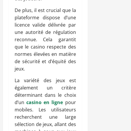
De plus, il est crucial que la
plateforme dispose d’une
licence valide délivrée par
une autorité de régulation
reconnue. Cela garantit
que le casino respecte des
normes élevées en matière
de sécurité et d’équité des
jeux.
La variété des jeux est
également un critère
déterminant dans le choix
d’un
casino en ligne
pour
mobiles. Les utilisateurs
recherchent une large
sélection de jeux, allant des