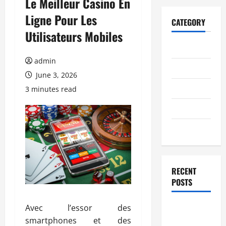
Le Meilleur Casino En
Ligne Pour Les
CATEGORY
Utilisateurs Mobiles
Home
admin
Business
June 3, 2026
Health
3 minutes read
Travel
Entertainment
RECENT
POSTS
Student
Avec l’essor des
Guide to
smartphones et des