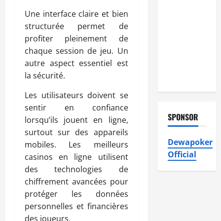
Atticman
Heating and
Une interface claire et bien
Air
structurée permet de
Conditioning,
profiter pleinement de
Insulation
chaque session de jeu. Un
HVAC
autre aspect essentiel est
Installation
la sécurité.
Les utilisateurs doivent se
sentir en confiance
SPONSOR
lorsqu’ils jouent en ligne,
surtout sur des appareils
Dewapoker
mobiles. Les meilleurs
Official
casinos en ligne utilisent
des technologies de
chiffrement avancées pour
protéger les données
personnelles et financières
des joueurs.