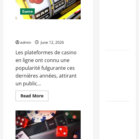
Users
Accounting
Game
in Canada
11th Edition
Casino En Ligne Sites with Easy
with
Deposits
Practical
admin
June 12, 2026
Insights
Les plateformes de casino
Explore Epic
en ligne ont connu une
NieR
popularité fulgurante ces
Automata
dernières années, attirant
Merch for
un public...
Gaming
Fans
Read
Read More
more
about
Furnace
Casino
En
Repair
Ligne
Sites
Alexandria
with
for Fast and
Easy
Deposits
Reliable