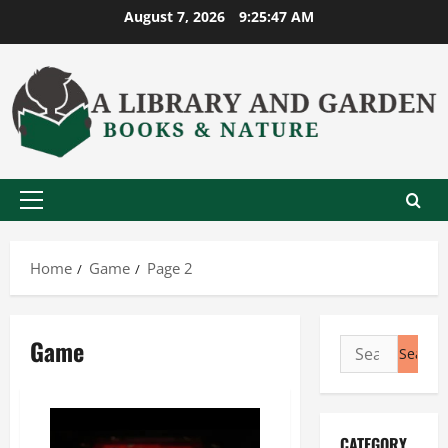
Skip
August 7, 2026
9:25:48 AM
to
content
Primary
Menu
Home
Game
Page 2
Game
Search
for:
CATEGORY