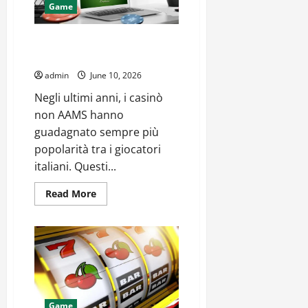
Ligne
Game
What Makes a Casino Non AAMS
Stand Out Today
admin
June 10, 2026
Negli ultimi anni, i casinò
non AAMS hanno
guadagnato sempre più
popolarità tra i giocatori
italiani. Questi...
Read
Read More
more
about
What
Makes
a
Casino
Non
AAMS
Stand
Out
Today
Game