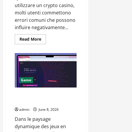
utilizzare un crypto casino,
molti utenti commettono
errori comuni che possono
influire negativamente...
Read
Read More
more
about
Common
Mistakes
to
Avoid
When
Using
a
Crypto
Game
Casino
Expert Review of casino en
ligne 17
admin
June 8, 2026
Dans le paysage
dynamique des jeux en