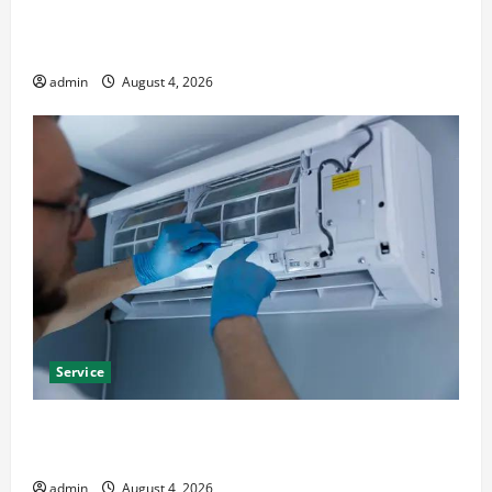
Furnace Repair Alexandria for Fast and Reliable
Heating Solutions
admin
August 4, 2026
Service
Best Kershaw HVAC Installation Solutions for Year
Round Comfort
admin
August 4, 2026