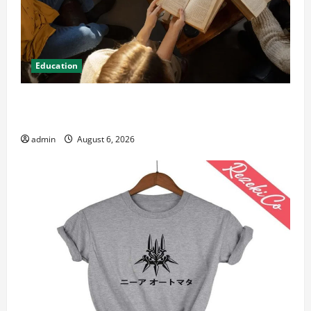
Education
Student Guide to Modern Advanced Accounting in
Canada 11th Edition with Practical Insights
admin
August 6, 2026