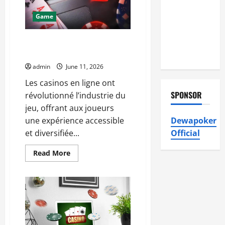
Air
Gaming
Conditioning,
Game
Insulation
HVAC
Everything You Need to Know
Installation
About Casino En Ligne
admin
June 11, 2026
Les casinos en ligne ont
SPONSOR
révolutionné l’industrie du
jeu, offrant aux joueurs
Dewapoker
une expérience accessible
Official
et diversifiée...
Read
Read More
more
about
Everything
You
Need
to
Know
About
Casino
En