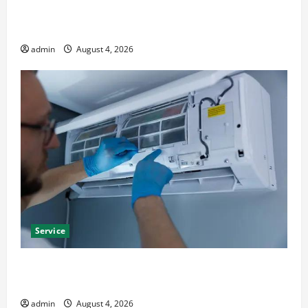
Furnace Repair Alexandria for Fast and Reliable
Heating Solutions
admin
August 4, 2026
Service
Best Kershaw HVAC Installation Solutions for Year
Round Comfort
admin
August 4, 2026