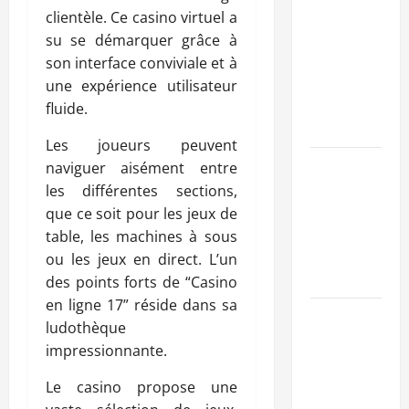
Accounting
clientèle. Ce casino virtuel a
in Canada
su se démarquer grâce à
11th Edition
son interface conviviale et à
with
une expérience utilisateur
Practical
fluide.
Insights
Les joueurs peuvent
Explore Epic
naviguer aisément entre
NieR
les différentes sections,
Automata
que ce soit pour les jeux de
Merch for
table, les machines à sous
Gaming
ou les jeux en direct. L’un
Fans
des points forts de “Casino
en ligne 17” réside dans sa
Furnace
ludothèque
Repair
impressionnante.
Alexandria
for Fast and
Le casino propose une
Reliable