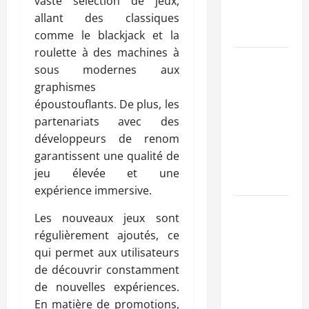
vaste sélection de jeux,
Heating
allant des classiques
Solutions
comme le blackjack et la
roulette à des machines à
Best
sous modernes aux
Kershaw
graphismes
HVAC
époustouflants. De plus, les
Installation
partenariats avec des
Solutions
développeurs de renom
for Year
garantissent une qualité de
Round
jeu élevée et une
Comfort
expérience immersive.
Install
Les nouveaux jeux sont
Efficient
régulièrement ajoutés, ce
Systems
qui permet aux utilisateurs
with
de découvrir constamment
Atticman
de nouvelles expériences.
Heating and
En matière de promotions,