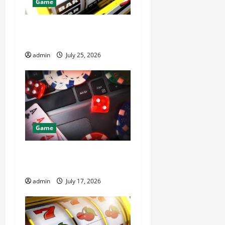
Game
t
Understanding How a site
i
de paris sportif Works
o
admin
July 25, 2026
n
Game
Comparing Popular casino
en ligne Platforms
admin
July 17, 2026