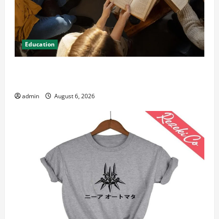
Education
Student Guide to Modern Advanced Accounting in
Canada 11th Edition with Practical Insights
admin
August 6, 2026