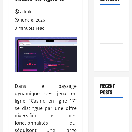
admin
Home
June 8, 2026
Business
3 minutes read
Health
Travel
Entertainment
RECENT
Dans le paysage
POSTS
dynamique des jeux en
ligne, “Casino en ligne 17”
Student
se distingue par une offre
Guide to
diversifiée et des
Modern
fonctionnalités qui
Advanced
séduisent une large