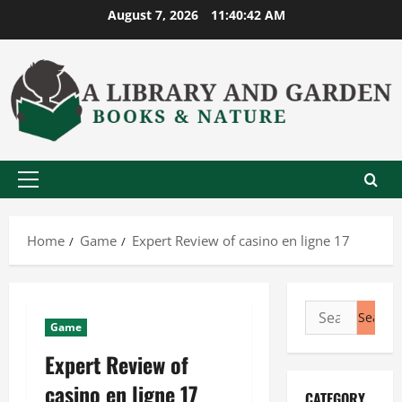
Skip
August 7, 2026
11:40:43 AM
to
content
Primary
Menu
Home
Game
Expert Review of casino en ligne 17
Search
Game
for:
Expert Review of
casino en ligne 17
CATEGORY