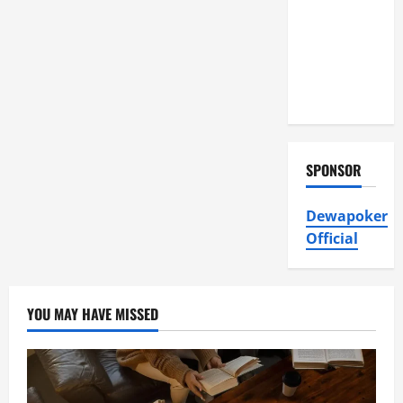
Air
Conditioning,
Insulation
HVAC
Installation
SPONSOR
Dewapoker
Official
YOU MAY HAVE MISSED