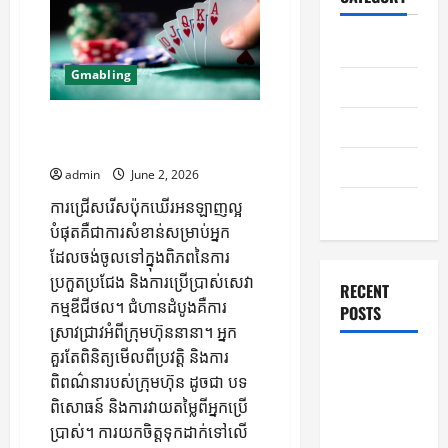
Home
Gmabling
Business
How to Choose the Right
Health
ប៉ុកឃើរអនឡាញល្អបំផុត Platform
Travel
admin
June 2, 2026
Entertainment
ការជ្រើសរើសប៉ុកឃើរអនឡាញល្អ
បំផុតគឺជាការសំខាន់សម្រាប់អ្នក
ដែលចង់ចូលទៅក្នុងពិភពនៃការ
ប្រកួតប្រជែង និងការប្រើប្រាស់សេវា
RECENT
កម្មឌីជីថល។ ជំហានដំបូងគឺការ
POSTS
ស្រាវជ្រាវអំពីក្រុមហ៊ុននានា។ អ្នក
គួរតែពិនិត្យមើលពីប្រវត្តិ និងការ
Student
ពិពណ៌នារបស់ក្រុមហ៊ុន ដូចជា បទ
Guide to
ពិសោធន៍ និងការវាយតម្លៃពីអ្នកប្រើ
Modern
ប្រាស់។ ការយកចិត្តទុកដាក់ទៅលើ
Advanced