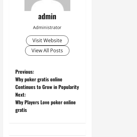
admin
Administrator
Visit Website
View All Posts
P
Previous:
Why poker gratis online
o
Continues to Grow in Popularity
Next:
s
Why Players Love poker online
t
gratis
n