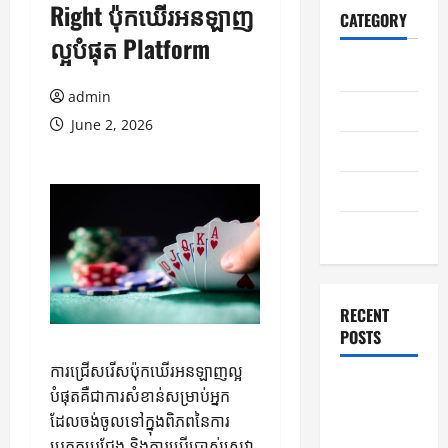
Right ប៉ុកឃើរអនឡាញ
CATEGORY
ល្អបំផុត Platform
Home
admin
Business
June 2, 2026
Health
Travel
Entertainment
RECENT
POSTS
ការជ្រើសរើសប៉ុកឃើរអនឡាញល្អ
Student
បំផុតគឺជាការសំខាន់សម្រាប់អ្នក
Guide to
ដែលចង់ចូលទៅក្នុងពិភពនៃការ
Modern
ប្រកួតប្រជែង និងការប្រើប្រាស់សេវា