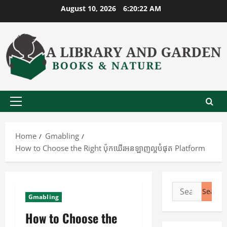
Skip
August 10, 2026
6:20:22 AM
to
content
Primary
Menu
Home
Gmabling
How to Choose the Right ប៉ុកឃើរអនឡាញល្អបំផុត Platform
Search
Gmabling
for:
How to Choose the