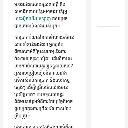
មុខងារដែលងាយស្រួលប្រើ និង
Reliable
សមាជិកភាពបន្ថែមអាចជួយឱ្យអ្ន
Heating
លេងប៉ុកឃើរអនឡាញ
កសម្រេច
Solutions
បានគោលបំណងរបស់អ្នក។
Best
ការប្រាក់កំណត់នៃការចំណាយក៏មាន
Kershaw
សារៈសំខាន់ផងដែរ។ អ្នកគួរតែ
HVAC
ពិចារណាអំពីថ្លៃសេវាកម្ម និងការ
Installation
ចំណាយផ្សេងៗទៀត។ តើវេទិកានេះ
Solutions
មានការចំណាយគួរឲ្យទទួលយកទេ?
for Year
អ្នកអាចប្រៀបធៀបចំណាយរវាង
Round
វេទិកាសំរាប់ការប្រាក់ និងសេវាកម្ម
Comfort
ផ្សេងៗ ដើម្បីជ្រើសរើសយ៉ាងមាន
Install
ប្រសិទ្ធភាព។ ការទទួលបាននូវ
Efficient
ព័ត៌មានបន្ថែមអំពីការកែប្រែថ្លៃក៏អាច
Systems
ជួយអ្នកក្នុងការជ្រើសរើសបានយ៉ាង
with
ត្រឹមត្រូវ។
Atticman
ចុងក្រោយ អ្នកគួរតែពិចារណាអំពីការ