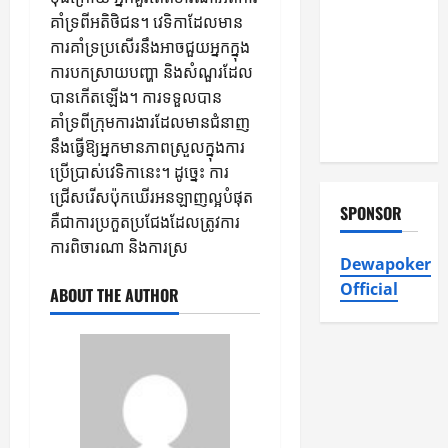
Heating and
គាំទ្រពីអតិថិជន។ វេទិកាដែលមាន
Air
ការគាំទ្រប្រសើរនឹងអាចជួយអ្នកក្នុង
Conditioning,
ការបកស្រាយបញ្ហា និងសំណួរដែល
Insulation
បានកើតឡើង។ ការទទួលបាន
HVAC
គាំទ្រពីក្រុមការងារដែលមានជំនាញ
Installation
នឹងធ្វើឱ្យអ្នកមានភាពស្រួលក្នុងការ
ប្រើប្រាស់វេទិកានេះ។ ដូច្នេះ ការ
ជ្រើសរើសប៉ុកឃើរអនឡាញល្អបំផុត
SPONSOR
គឺជាការប្រកួតប្រជែងដែលត្រូវការ
ការពិចារណា និងការស្រ
Dewapoker
Official
ABOUT THE AUTHOR