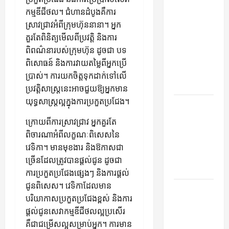
Advanced
កម្មឌីជីថល។ ជំហានដំបូងគឺការ
Accounting
ស្រាវជ្រាវអំពីក្រុមហ៊ុននានា។ អ្នក
in Canada
គួរតែពិនិត្យមើលពីប្រវត្តិ និងការ
11th Edition
ពិពណ៌នារបស់ក្រុមហ៊ុន ដូចជា បទ
with
ពិសោធន៍ និងការវាយតម្លៃពីអ្នកប្រើ
Practical
ប្រាស់។ ការយកចិត្តទុកដាក់ទៅលើ
Insights
ប្រវត្តិសាស្ត្រនេះអាចជួយឱ្យអ្នកមាន
យុទ្ធសាស្ត្រល្អក្នុងការប្រកួតប្រជែង។
Explore Epic
NieR
ក្រោយពីការស្រាវជ្រាវ អ្នកគួរតែ
Automata
ពិចារណាអំពីលក្ខណៈពិសេសនៃ
Merch for
វេទិកា។ មានមុខងារ និងឱកាសជា
Gaming
ច្រើនដែលត្រូវបានផ្តល់ជូន ដូចជា
Fans
ការប្រកួតប្រជែងផ្សេងៗ និងការផ្តល់
ជូនពិសេស។ វេទិកាដែលមាន
Furnace
បរិយាកាសប្រកួតប្រជែងខ្ពស់ និងការ
Repair
ផ្តល់ជូនសេវាកម្មឌីជីថលល្អប្រសើរ
Alexandria
គឺជាជម្រើសល្អសម្រាប់អ្នក។ ការមាន
for Fast and