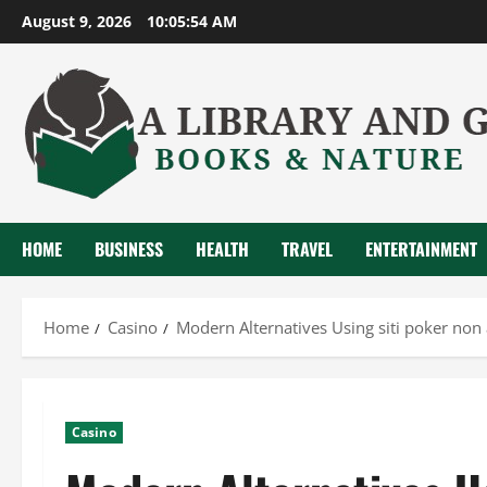
Skip
August 9, 2026
10:05:55 AM
to
content
HOME
BUSINESS
HEALTH
TRAVEL
ENTERTAINMENT
Home
Casino
Modern Alternatives Using siti poker no
Casino