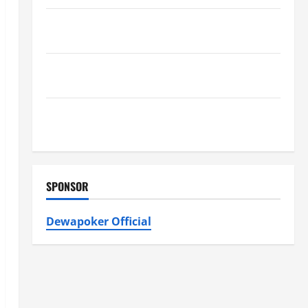
Furnace Repair Alexandria for Fast and Reliable
Heating Solutions
Best Kershaw HVAC Installation Solutions for Year
Round Comfort
Install Efficient Systems with Atticman Heating and
Air Conditioning, Insulation HVAC Installation
SPONSOR
Dewapoker Official