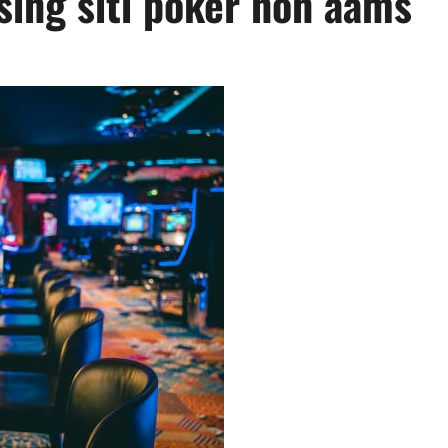
sing siti poker non aams