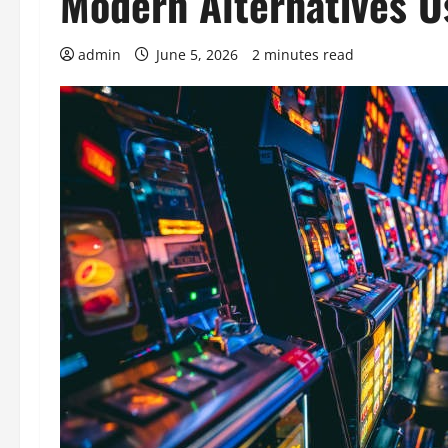
Modern Alternatives U
admin
June 5, 2026
2 minutes read