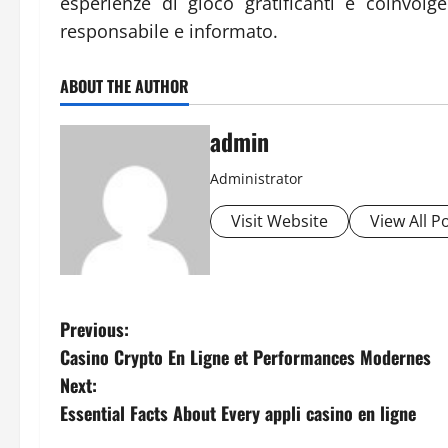
esperienze di gioco gratificanti e coinvo
responsabile e informato.
ABOUT THE AUTHOR
admin
Administrator
Visit Website
View All P
P
Previous:
Casino Crypto En Ligne et Performances Modernes
o
Next:
s
Essential Facts About Every appli casino en ligne