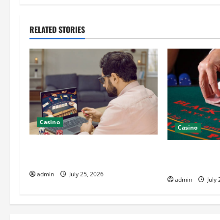
t
n
RELATED STORIES
a
v
i
g
Casino
a
Casino
t
The Role of Cryptocurrency in
Experience No
Modern crypto casino Gaming
using Poker O
i
admin
July 25, 2026
admin
July 
o
n