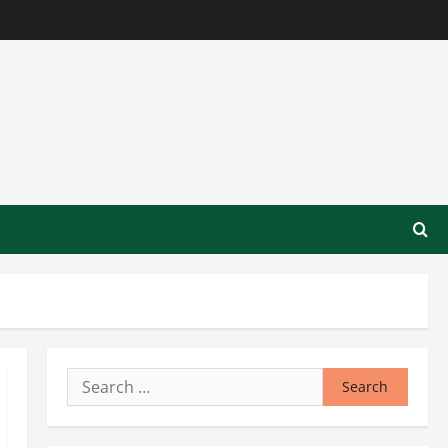
Search
for: