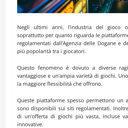
Negli ultimi anni, l’industria del gioco o
soprattutto per quanto riguarda le piattaforme
regolamentati dall’Agenzia delle Dogane e 
più popolarità tra i giocatori.
Questo fenomeno è dovuto a diverse ragion
vantaggiose e un’ampia varietà di giochi. Uno
la maggiore flessibilità che offrono.
Queste piattaforme spesso permettono un a
sono disponibili sui siti regolamentati. Inoltr
di un’offerta di giochi più vasta, incluse
innovative.