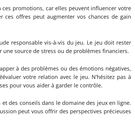
à ces promotions, car elles peuvent influencer votre
er ces offres peut augmenter vos chances de gain
ude responsable vis-à-vis du jeu. Le jeu doit rester
r une source de stress ou de problèmes financiers.
chapper à des problèmes ou des émotions négatives,
éévaluer votre relation avec le jeu. N’hésitez pas à
ses pour vous aider à garder le contrôle.
 et des conseils dans le domaine des jeux en ligne.
ssion peut vous offrir des perspectives précieuses