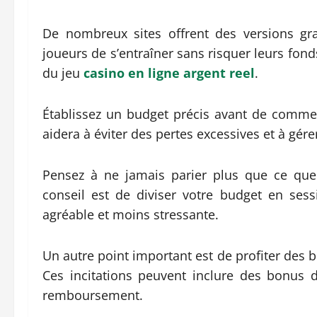
De nombreux sites offrent des versions gr
joueurs de s’entraîner sans risquer leurs fon
du jeu
casino en ligne argent reel
.
Établissez un budget précis avant de commen
aidera à éviter des pertes excessives et à gér
Pensez à ne jamais parier plus que ce qu
conseil est de diviser votre budget en sess
agréable et moins stressante.
Un autre point important est de profiter des b
Ces incitations peuvent inclure des bonus 
remboursement.