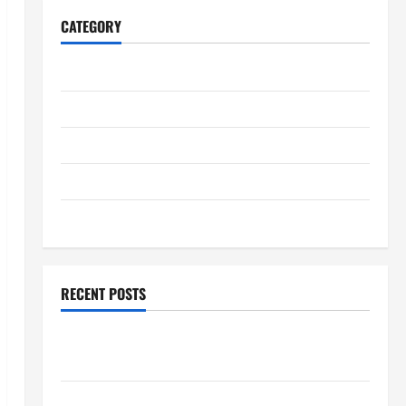
CATEGORY
Home
Business
Health
Travel
Entertainment
RECENT POSTS
Student Guide to Modern Advanced Accounting in
Canada 11th Edition with Practical Insights
Explore Epic NieR Automata Merch for Gaming Fans