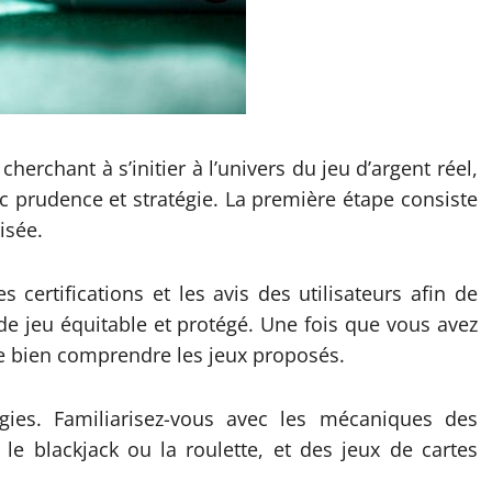
erchant à s’initier à l’univers du jeu d’argent réel,
ec prudence et stratégie. La première étape consiste
isée.
s certifications et les avis des utilisateurs afin de
de jeu équitable et protégé. Une fois que vous avez
 de bien comprendre les jeux proposés.
gies. Familiarisez-vous avec les mécaniques des
e blackjack ou la roulette, et des jeux de cartes