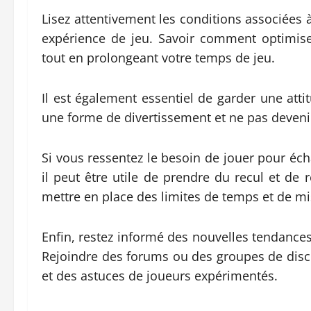
Lisez attentivement les conditions associées 
expérience de jeu. Savoir comment optimis
tout en prolongeant votre temps de jeu.
Il est également essentiel de garder une attit
une forme de divertissement et ne pas deveni
Si vous ressentez le besoin de jouer pour é
il peut être utile de prendre du recul et de r
mettre en place des limites de temps et de mi
Enfin, restez informé des nouvelles tendances
Rejoindre des forums ou des groupes de discu
et des astuces de joueurs expérimentés.