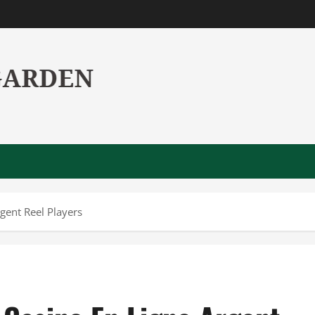
gent Reel Players