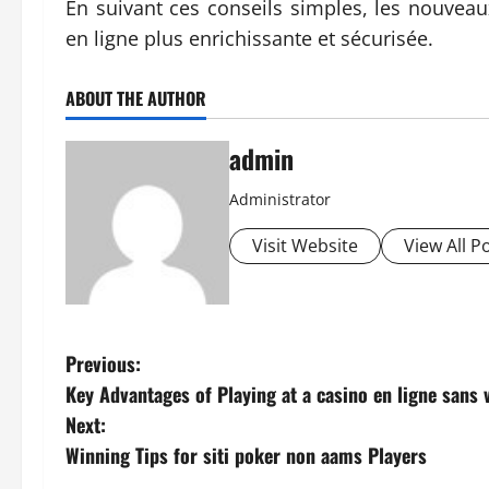
En suivant ces conseils simples, les nouveau
en ligne plus enrichissante et sécurisée.
ABOUT THE AUTHOR
admin
Administrator
Visit Website
View All P
P
Previous:
Key Advantages of Playing at a casino en ligne sans v
o
Next:
s
Winning Tips for siti poker non aams Players