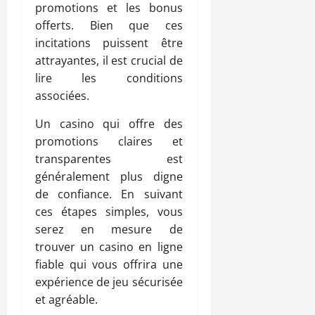
promotions et les bonus
offerts. Bien que ces
incitations puissent être
attrayantes, il est crucial de
lire les conditions
associées.
Un casino qui offre des
promotions claires et
transparentes est
généralement plus digne
de confiance. En suivant
ces étapes simples, vous
serez en mesure de
trouver un casino en ligne
fiable qui vous offrira une
expérience de jeu sécurisée
et agréable.