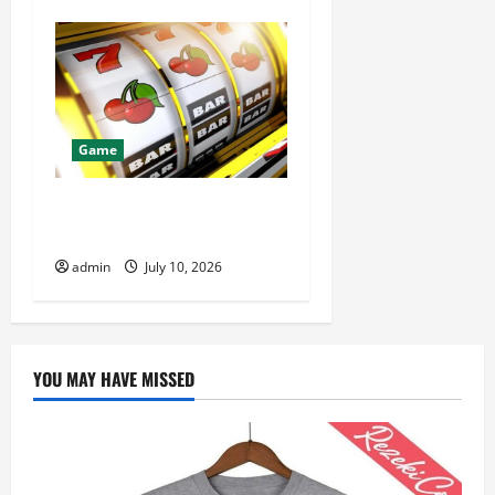
Game
Fast and Secure casino
crypto retrait instantané
admin
July 10, 2026
YOU MAY HAVE MISSED