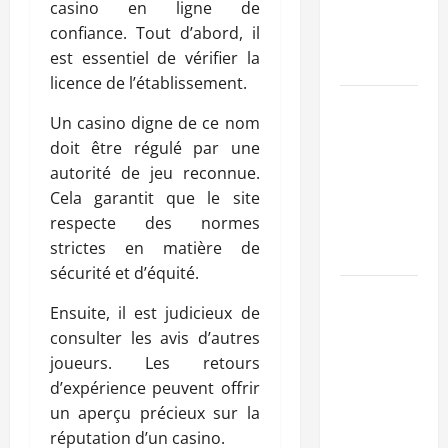
casino en ligne de
Merch for
confiance. Tout d’abord, il
Gaming
est essentiel de vérifier la
Fans
licence de l’établissement.
Furnace
Un casino digne de ce nom
Repair
doit être régulé par une
Alexandria
autorité de jeu reconnue.
for Fast and
Cela garantit que le site
Reliable
respecte des normes
Heating
strictes en matière de
Solutions
sécurité et d’équité.
Best
Ensuite, il est judicieux de
Kershaw
consulter les avis d’autres
HVAC
joueurs. Les retours
Installation
d’expérience peuvent offrir
Solutions
un aperçu précieux sur la
for Year
réputation d’un casino.
Round