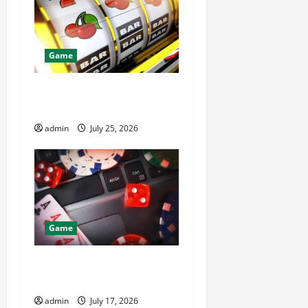
g
a
Game
t
Understanding How a site
i
de paris sportif Works
o
admin
July 25, 2026
n
Game
Comparing Popular casino
en ligne Platforms
admin
July 17, 2026