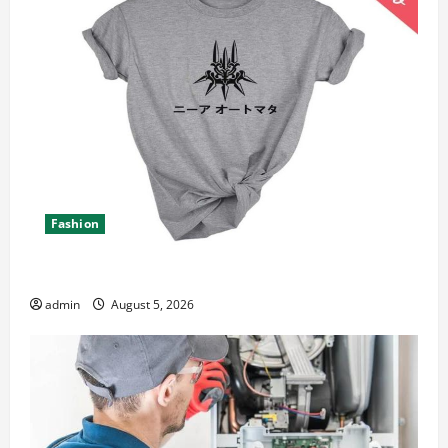
Fashion
Explore Epic NieR Automata Merch for Gaming Fans
admin
August 5, 2026