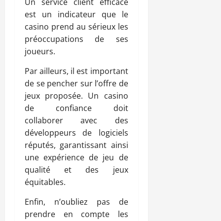
Un service client efficace
est un indicateur que le
casino prend au sérieux les
préoccupations de ses
joueurs.
Par ailleurs, il est important
de se pencher sur l’offre de
jeux proposée. Un casino
de confiance doit
collaborer avec des
développeurs de logiciels
réputés, garantissant ainsi
une expérience de jeu de
qualité et des jeux
équitables.
Enfin, n’oubliez pas de
prendre en compte les