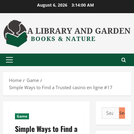
Skip
August 6, 2026
3:14:01 AM
to
content
Primary
Menu
Home
Game
Simple Ways to Find a Trusted casino en ligne #17
Search
Game
for:
Simple Ways to Find a