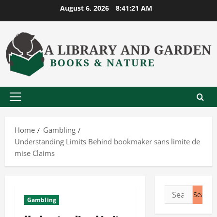
Skip
August 6, 2026
8:41:22 AM
to
content
Primary
Menu
Home
Gambling
Understanding Limits Behind bookmaker sans limite de
mise Claims
Search
Gambling
for: