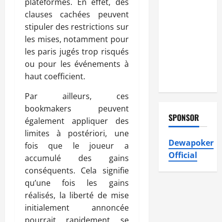
Atticman
plateformes. En effet, des
Heating and
clauses cachées peuvent
Air
stipuler des restrictions sur
Conditioning,
les mises, notamment pour
Insulation
les paris jugés trop risqués
HVAC
ou pour les événements à
Installation
haut coefficient.
Par ailleurs, ces
bookmakers peuvent
SPONSOR
également appliquer des
limites à postériori, une
Dewapoker
fois que le joueur a
Official
accumulé des gains
conséquents. Cela signifie
qu’une fois les gains
réalisés, la liberté de mise
initialement annoncée
pourrait rapidement se