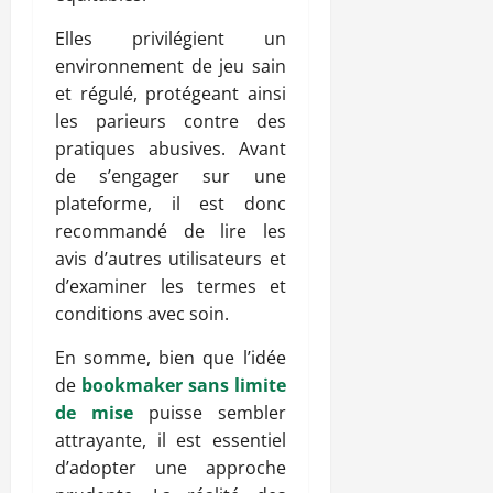
Elles privilégient un
environnement de jeu sain
et régulé, protégeant ainsi
les parieurs contre des
pratiques abusives. Avant
de s’engager sur une
plateforme, il est donc
recommandé de lire les
avis d’autres utilisateurs et
d’examiner les termes et
conditions avec soin.
En somme, bien que l’idée
de
bookmaker sans limite
de mise
puisse sembler
attrayante, il est essentiel
d’adopter une approche