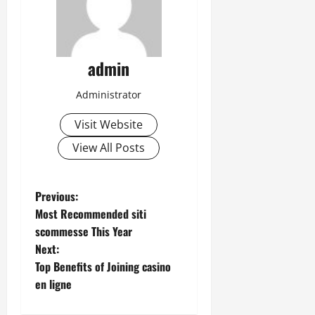
admin
Administrator
Visit Website
View All Posts
P
Previous:
Most Recommended siti
o
scommesse This Year
Next:
s
Top Benefits of Joining casino
t
en ligne