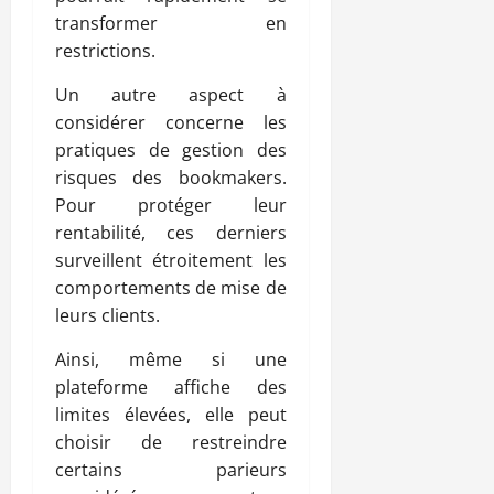
transformer en
restrictions.
Un autre aspect à
considérer concerne les
pratiques de gestion des
risques des bookmakers.
Pour protéger leur
rentabilité, ces derniers
surveillent étroitement les
comportements de mise de
leurs clients.
Ainsi, même si une
plateforme affiche des
limites élevées, elle peut
choisir de restreindre
certains parieurs