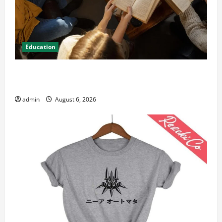
Education
Student Guide to Modern Advanced Accounting in
Canada 11th Edition with Practical Insights
admin
August 6, 2026