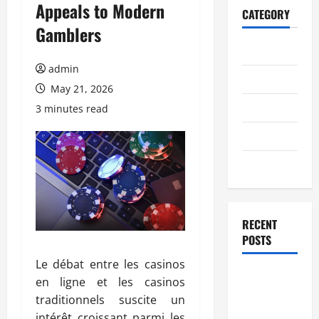
Appeals to Modern
CATEGORY
Gamblers
Home
admin
Business
May 21, 2026
Health
3 minutes read
Travel
Entertainment
RECENT
POSTS
Le débat entre les casinos
Student
en ligne et les casinos
Guide to
traditionnels suscite un
Modern
intérêt croissant parmi les