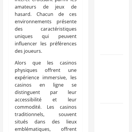
Advanced
amateurs de jeux de
Accounting
hasard. Chacun de ces
in Canada
environnements présente
11th Edition
des caractéristiques
with
uniques qui peuvent
Practical
influencer les préférences
Insights
des joueurs.
Explore Epic
Alors que les casinos
NieR
physiques offrent une
Automata
expérience immersive, les
Merch for
casinos en ligne se
Gaming
distinguent par leur
Fans
accessibilité et leur
commodité. Les casinos
Furnace
traditionnels, souvent
Repair
situés dans des lieux
Alexandria
emblématiques, offrent
for Fast and