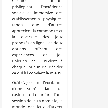
Certains joueurs
privilégient l’expérience
sociale et immersive des
établissements physiques,
tandis que d’autres
apprécient la commodité et
la diversité des jeux
proposés en ligne. Les deux
options offrent des
expériences de jeu
uniques, et il revient à
chaque joueur de décider
ce qui lui convient le mieux.
Qu’il s’agisse de l’excitation
d’une soirée dans un
casino ou du confort d’une
session de jeu à domicile, le
monde des jeux d’argent