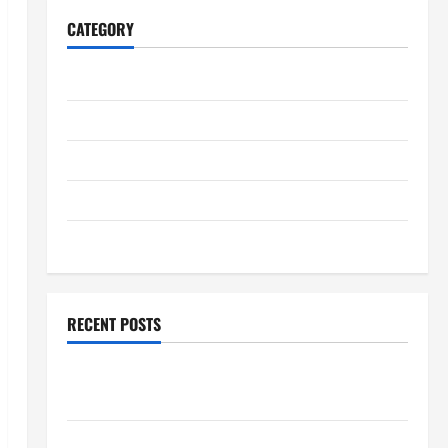
CATEGORY
Home
Business
Health
Travel
Entertainment
RECENT POSTS
Student Guide to Modern Advanced Accounting in
Canada 11th Edition with Practical Insights
Explore Epic NieR Automata Merch for Gaming Fans