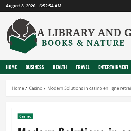
Skip
August 8, 2026
6:52:55 AM
to
content
HOME
BUSINESS
HEALTH
TRAVEL
ENTERTAINMENT
Home
Casino
Modern Solutions in casino en ligne retrai
Casino