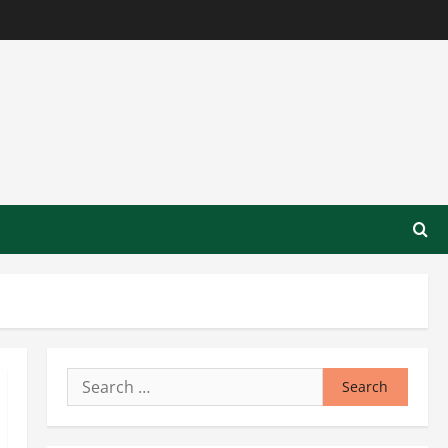
Search
for: