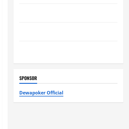
Furnace Repair Alexandria for Fast and Reliable
Heating Solutions
Best Kershaw HVAC Installation Solutions for Year
Round Comfort
Install Efficient Systems with Atticman Heating and
Air Conditioning, Insulation HVAC Installation
SPONSOR
Dewapoker Official