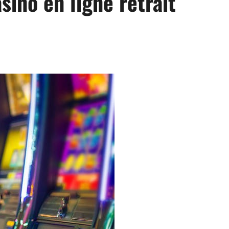
sino en ligne retrait