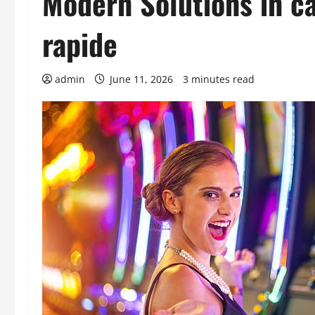
Modern Solutions in ca
rapide
admin
June 11, 2026
3 minutes read