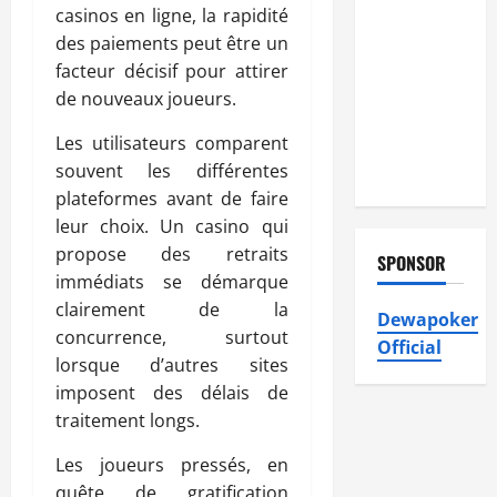
Atticman
casinos en ligne, la rapidité
Heating and
des paiements peut être un
Air
facteur décisif pour attirer
Conditioning,
de nouveaux joueurs.
Insulation
HVAC
Les utilisateurs comparent
Installation
souvent les différentes
plateformes avant de faire
leur choix. Un casino qui
propose des retraits
SPONSOR
immédiats se démarque
clairement de la
Dewapoker
concurrence, surtout
Official
lorsque d’autres sites
imposent des délais de
traitement longs.
Les joueurs pressés, en
quête de gratification