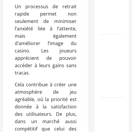
for Fast and
Un processus de retrait
Reliable
rapide permet non
Heating
seulement de minimiser
Solutions
l’anxiété liée à l’attente,
mais également
Best
d’améliorer l’image du
Kershaw
casino. Les joueurs
HVAC
apprécient de pouvoir
Installation
accéder à leurs gains sans
Solutions
tracas.
for Year
Round
Cela contribue à créer une
Comfort
atmosphère de jeu
agréable, où la priorité est
Install
donnée à la satisfaction
Efficient
des utilisateurs. De plus,
Systems
dans un marché aussi
with
compétitif que celui des