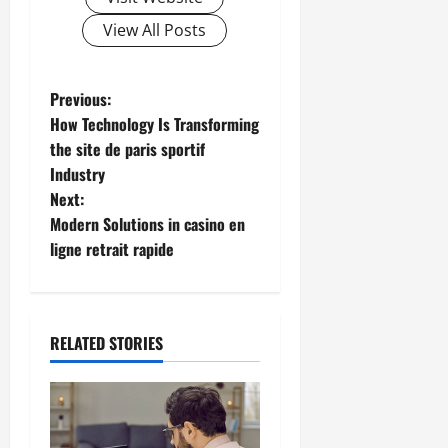
View All Posts
P
Previous:
How Technology Is Transforming
o
the site de paris sportif
Industry
s
Next:
t
Modern Solutions in casino en
ligne retrait rapide
n
a
RELATED STORIES
v
i
g