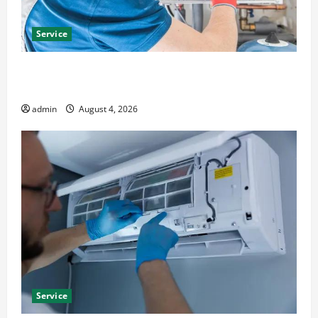
Service
Furnace Repair Alexandria for Fast and Reliable
Heating Solutions
admin
August 4, 2026
Service