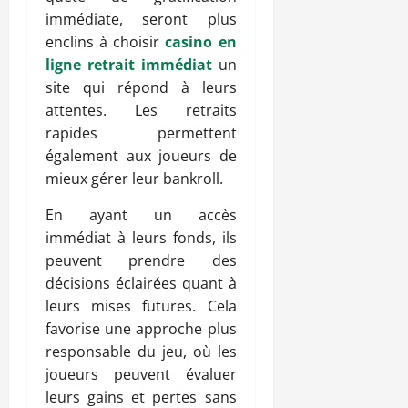
immédiate, seront plus
enclins à choisir
casino en
ligne retrait immédiat
un
site qui répond à leurs
attentes. Les retraits
rapides permettent
également aux joueurs de
mieux gérer leur bankroll.
En ayant un accès
immédiat à leurs fonds, ils
peuvent prendre des
décisions éclairées quant à
leurs mises futures. Cela
favorise une approche plus
responsable du jeu, où les
joueurs peuvent évaluer
leurs gains et pertes sans