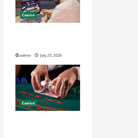
a
Casino
t
The Role of Cryptocurrency
i
in Modern crypto casino
Gaming
o
admin
July 25, 2026
n
Casino
Experience Nonstop
Entertainment using Poker
Online Casino Play