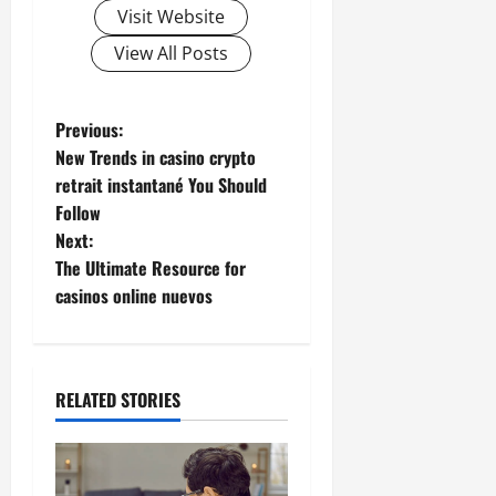
Visit Website
View All Posts
P
Previous:
New Trends in casino crypto
o
retrait instantané You Should
Follow
s
Next:
t
The Ultimate Resource for
casinos online nuevos
n
a
RELATED STORIES
v
i