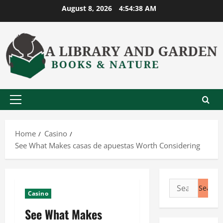
Skip
August 8, 2026
4:54:39 AM
to
content
Primary
Menu
Home
Casino
See What Makes casas de apuestas Worth Considering
Search
Casino
for:
See What Makes