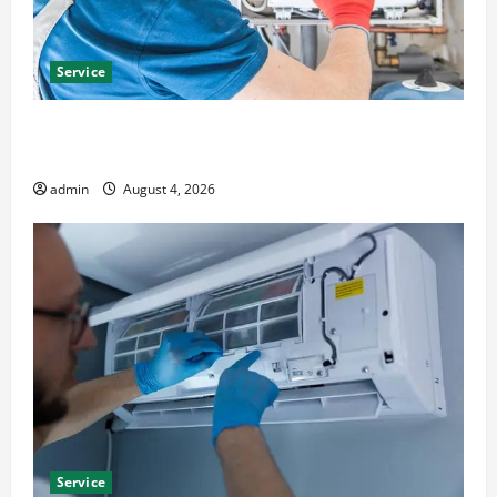
Service
Furnace Repair Alexandria for Fast and Reliable
Heating Solutions
admin
August 4, 2026
Service