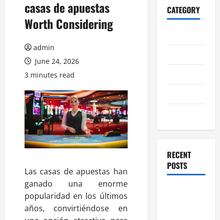
casas de apuestas
CATEGORY
Worth Considering
Home
admin
Business
June 24, 2026
Health
3 minutes read
Travel
Entertainment
RECENT
POSTS
Las casas de apuestas han
ganado una enorme
Student
popularidad en los últimos
Guide to
años, convirtiéndose en
Modern