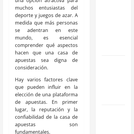
una opción atractiva para
Advanced
muchos entusiastas del
Accounting
deporte y juegos de azar. A
in Canada
medida que más personas
11th Edition
se adentran en este
with
mundo, es esencial
Practical
comprender qué aspectos
Insights
hacen que una casa de
apuestas sea digna de
Explore Epic
consideración.
NieR
Automata
Hay varios factores clave
Merch for
que pueden influir en la
Gaming
elección de una plataforma
Fans
de apuestas. En primer
lugar, la reputación y la
Furnace
confiabilidad de la casa de
Repair
apuestas son
Alexandria
fundamentales.
for Fast and