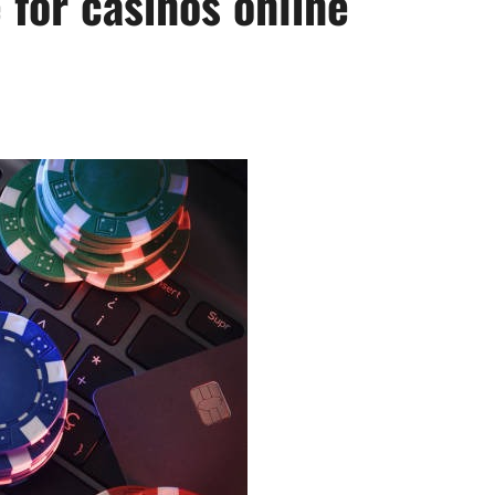
for casinos online