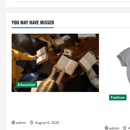
o
n
YOU MAY HAVE MISSED
Education
Fashion
Student Guide to Modern Advanced
Accounting in Canada 11th Edition with
Explore Epi
Practical Insights
Gaming Fan
admin
August 6, 2026
admin
A