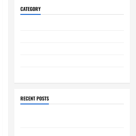
CATEGORY
Home
Business
Health
Travel
Entertainment
RECENT POSTS
Student Guide to Modern Advanced Accounting in
Canada 11th Edition with Practical Insights
Explore Epic NieR Automata Merch for Gaming Fans