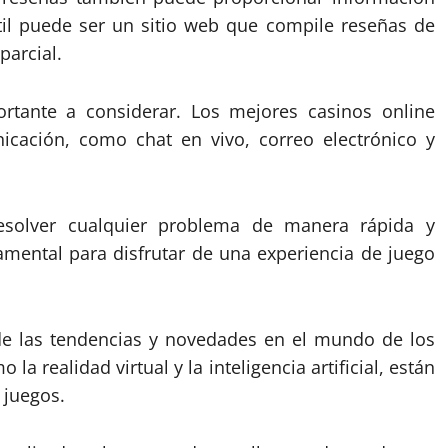
útil puede ser un sitio web que compile reseñas de
parcial.
ortante a considerar. Los mejores casinos online
icación, como chat en vivo, correo electrónico y
esolver cualquier problema de manera rápida y
damental para disfrutar de una experiencia de juego
 de las tendencias y novedades en el mundo de los
a realidad virtual y la inteligencia artificial, están
 juegos.