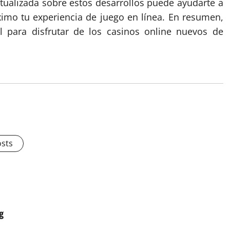
tualizada sobre estos desarrollos puede ayudarte a
imo tu experiencia de juego en línea. En resumen,
l para disfrutar de los casinos online nuevos de
osts
g