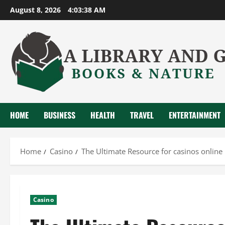
Skip
August 8, 2026
4:03:39 AM
to
content
HOME
BUSINESS
HEALTH
TRAVEL
ENTERTAINMENT
Home
Casino
The Ultimate Resource for casinos online
Casino