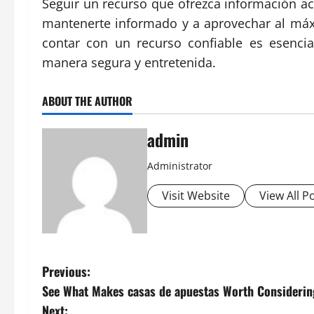
Seguir un recurso que ofrezca información ac
mantenerte informado y a aprovechar al máx
contar con un recurso confiable es esencia
manera segura y entretenida.
ABOUT THE AUTHOR
admin
Administrator
Visit Website
View All P
P
Previous:
See What Makes casas de apuestas Worth Considerin
o
Next: