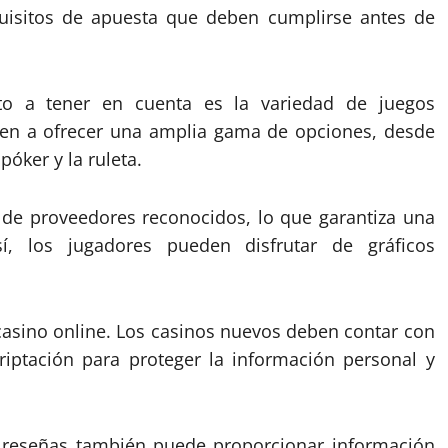
sitos de apuesta que deben cumplirse antes de
to a tener en cuenta es la variedad de juegos
nden a ofrecer una amplia gama de opciones, desde
óker y la ruleta.
de proveedores reconocidos, lo que garantiza una
í, los jugadores pueden disfrutar de gráficos
n casino online. Los casinos nuevos deben contar con
ncriptación para proteger la información personal y
 y reseñas también puede proporcionar información