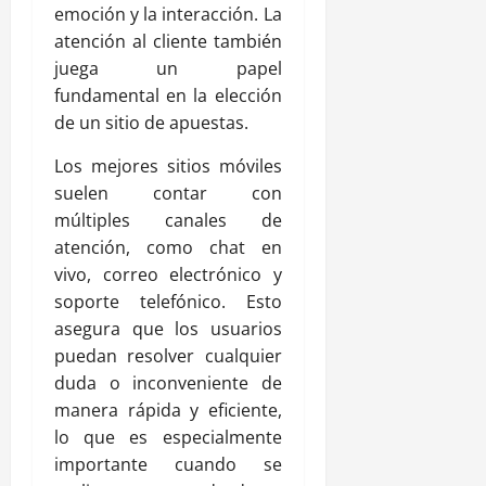
emoción y la interacción. La
atención al cliente también
juega un papel
fundamental en la elección
de un sitio de apuestas.
Los mejores sitios móviles
suelen contar con
múltiples canales de
atención, como chat en
vivo, correo electrónico y
soporte telefónico. Esto
asegura que los usuarios
puedan resolver cualquier
duda o inconveniente de
manera rápida y eficiente,
lo que es especialmente
importante cuando se