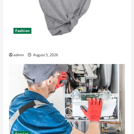
Fashion
Explore Epic NieR Automata Merch for Gaming Fans
admin
August 5, 2026
Service