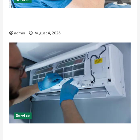
Furnace Repair Alexandria for Fast and Reliable
Heating Solutions
admin
August 4, 2026
Service
Best Kershaw HVAC Installation Solutions for Year
Round Comfort