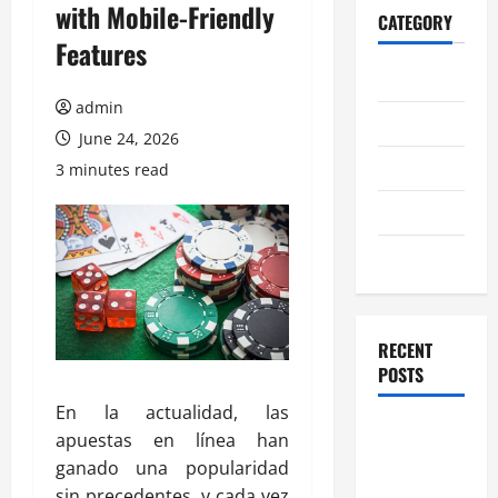
with Mobile-Friendly
CATEGORY
Features
Home
admin
Business
June 24, 2026
Health
3 minutes read
Travel
Entertainment
RECENT
POSTS
En la actualidad, las
Explore Epic
apuestas en línea han
NieR
ganado una popularidad
Automata
sin precedentes, y cada vez