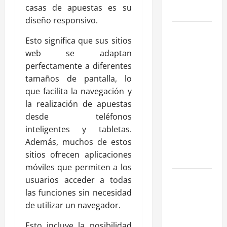
casas de apuestas es su
Comfort
diseño responsivo.
Install
Esto significa que sus sitios
Efficient
web se adaptan
Systems
perfectamente a diferentes
with
tamaños de pantalla, lo
Atticman
que facilita la navegación y
Heating and
la realización de apuestas
Air
desde teléfonos
Conditioning,
inteligentes y tabletas.
Insulation
Además, muchos de estos
HVAC
sitios ofrecen aplicaciones
Installation
móviles que permiten a los
Enjoy Rug
usuarios acceder a todas
Cleaning
las funciones sin necesidad
Phoenix
de utilizar un navegador.
with Eco-
Esto incluye la posibilidad