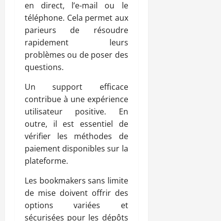
en direct, l’e-mail ou le
téléphone. Cela permet aux
parieurs de résoudre
rapidement leurs
problèmes ou de poser des
questions.
Un support efficace
contribue à une expérience
utilisateur positive. En
outre, il est essentiel de
vérifier les méthodes de
paiement disponibles sur la
plateforme.
Les bookmakers sans limite
de mise doivent offrir des
options variées et
sécurisées pour les dépôts