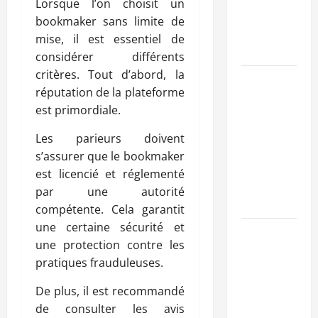
Lorsque l’on choisit un
Reliable
bookmaker sans limite de
Heating
mise, il est essentiel de
Solutions
considérer différents
critères. Tout d’abord, la
Best
réputation de la plateforme
Kershaw
est primordiale.
HVAC
Installation
Les parieurs doivent
Solutions
s’assurer que le bookmaker
for Year
est licencié et réglementé
Round
par une autorité
Comfort
compétente. Cela garantit
une certaine sécurité et
Install
une protection contre les
Efficient
pratiques frauduleuses.
Systems
with
De plus, il est recommandé
Atticman
de consulter les avis