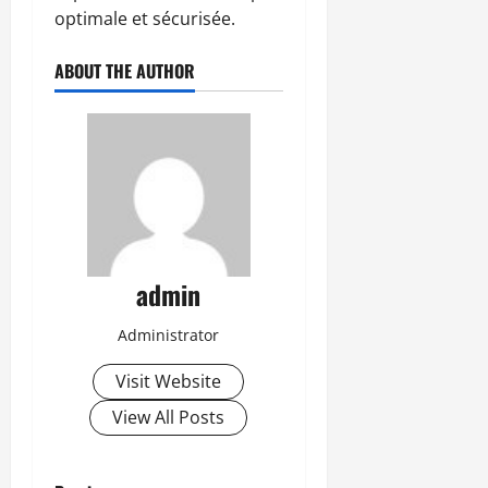
optimale et sécurisée.
ABOUT THE AUTHOR
admin
Administrator
Visit Website
View All Posts