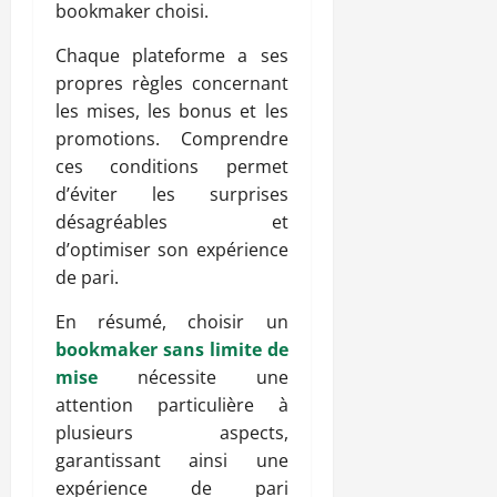
bookmaker choisi.
Chaque plateforme a ses
propres règles concernant
les mises, les bonus et les
promotions. Comprendre
ces conditions permet
d’éviter les surprises
désagréables et
d’optimiser son expérience
de pari.
En résumé, choisir un
bookmaker sans limite de
mise
nécessite une
attention particulière à
plusieurs aspects,
garantissant ainsi une
expérience de pari