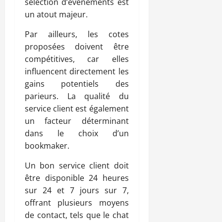
sélection d’événements est
un atout majeur.
Par ailleurs, les cotes
proposées doivent être
compétitives, car elles
influencent directement les
gains potentiels des
parieurs. La qualité du
service client est également
un facteur déterminant
dans le choix d’un
bookmaker.
Un bon service client doit
être disponible 24 heures
sur 24 et 7 jours sur 7,
offrant plusieurs moyens
de contact, tels que le chat