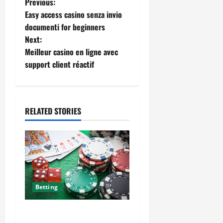
P
Previous:
Easy access casino senza invio
o
documenti for beginners
Next:
s
Meilleur casino en ligne avec
t
support client réactif
n
a
RELATED STORIES
v
i
g
a
Betting
t
Best Betting Sites with