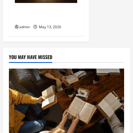
Insights from Experienced
Casino en Ligne Players
admin
May 13, 2026
YOU MAY HAVE MISSED