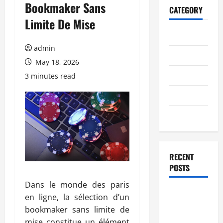
Bookmaker Sans
CATEGORY
Limite De Mise
Home
admin
Business
May 18, 2026
Health
3 minutes read
Travel
Entertainment
RECENT
POSTS
Dans le monde des paris
Student
en ligne, la sélection d’un
Guide to
bookmaker sans limite de
Modern
mise constitue un élément