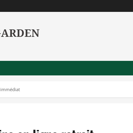
t immédiat