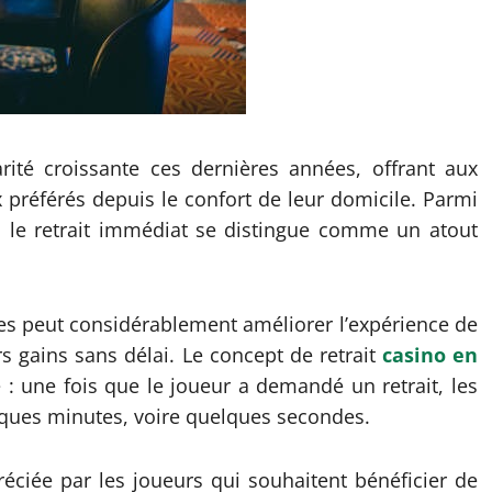
ité croissante ces dernières années, offrant aux
ux préférés depuis le confort de leur domicile. Parmi
 le retrait immédiat se distingue comme un atout
ères peut considérablement améliorer l’expérience de
s gains sans délai. Le concept de retrait
casino en
: une fois que le joueur a demandé un retrait, les
lques minutes, voire quelques secondes.
réciée par les joueurs qui souhaitent bénéficier de