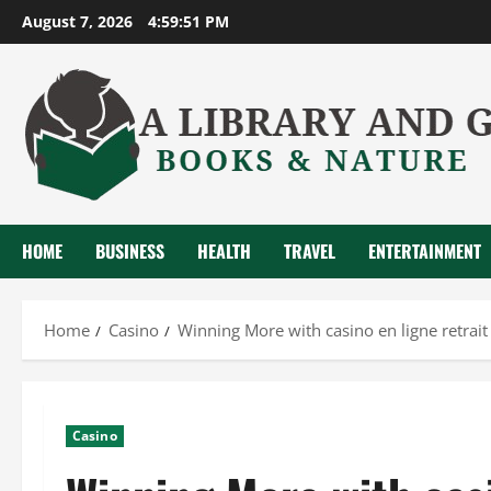
Skip
August 7, 2026
4:59:52 PM
to
content
HOME
BUSINESS
HEALTH
TRAVEL
ENTERTAINMENT
Home
Casino
Winning More with casino en ligne retrai
Casino