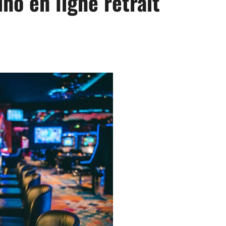
no en ligne retrait