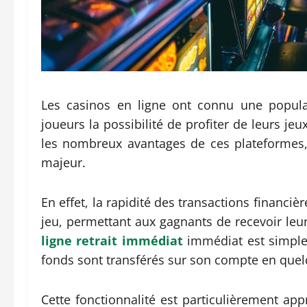
Les casinos en ligne ont connu une popular
joueurs la possibilité de profiter de leurs je
les nombreux avantages de ces plateformes,
majeur.
En effet, la rapidité des transactions financi
jeu, permettant aux gagnants de recevoir leur
ligne retrait immédiat
immédiat est simple 
fonds sont transférés sur son compte en que
Cette fonctionnalité est particulièrement app