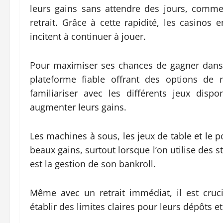
leurs gains sans attendre des jours, comme
retrait. Grâce à cette rapidité, les casinos 
incitent à continuer à jouer.
Pour maximiser ses chances de gagner dans u
plateforme fiable offrant des options de 
familiariser avec les différents jeux disp
augmenter leurs gains.
Les machines à sous, les jeux de table et le 
beaux gains, surtout lorsque l’on utilise des s
est la gestion de son bankroll.
Même avec un retrait immédiat, il est cruci
établir des limites claires pour leurs dépôts et