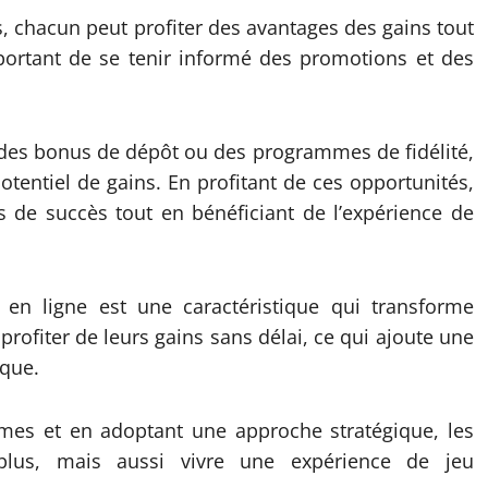
es, chacun peut profiter des avantages des gains tout
mportant de se tenir informé des promotions et des
, des bonus de dépôt ou des programmes de fidélité,
tentiel de gains. En profitant de ces opportunités,
 de succès tout en bénéficiant de l’expérience de
s en ligne est une caractéristique qui transforme
profiter de leurs gains sans délai, ce qui ajoute une
ique.
rmes et en adoptant une approche stratégique, les
lus, mais aussi vivre une expérience de jeu