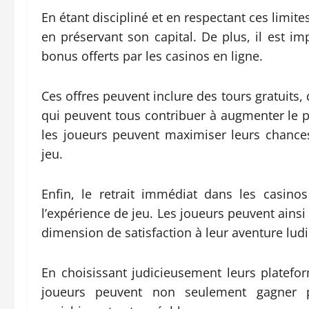
En étant discipliné et en respectant ces limit
en préservant son capital. De plus, il est i
bonus offerts par les casinos en ligne.
Ces offres peuvent inclure des tours gratuits
qui peuvent tous contribuer à augmenter le po
les joueurs peuvent maximiser leurs chances
jeu.
Enfin, le retrait immédiat dans les casino
l’expérience de jeu. Les joueurs peuvent ainsi 
dimension de satisfaction à leur aventure lud
En choisissant judicieusement leurs platefo
joueurs peuvent non seulement gagner p