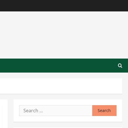
Search
for: