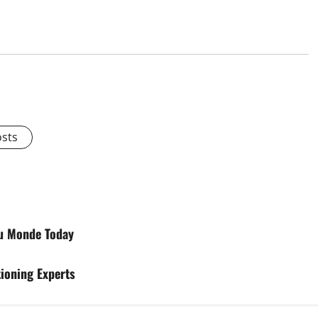
osts
du Monde Today
ioning Experts