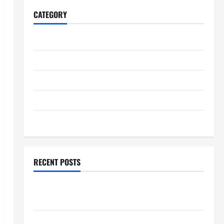
CATEGORY
Home
Business
Health
Travel
Entertainment
RECENT POSTS
Student Guide to Modern Advanced Accounting in
Canada 11th Edition with Practical Insights
Explore Epic NieR Automata Merch for Gaming Fans